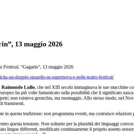
in”, 13 maggio 2026
o Festival
, “Gagarin”, 13 maggio 2026
cita-un-doppio-sguardo-su-supernova-e-polis-teatro-festival/
a
Raimondo Lullo
, che nel XIII secolo immaginava le sue macchine co
 europeo ha più volte fantasticato sulla possibilità che il significato nas
segrete; non esisteva gerarchia, ma montaggio. Allo stesso modo, nel N
di frammenti.
 in questa tradizione: non programma eventi, ma costruisce relazioni p
tro questa tensione. Non soltanto per la pluralità dei linguaggi convocat
ato lingue differenti, modificato continuamente il proprio assetto sensoria