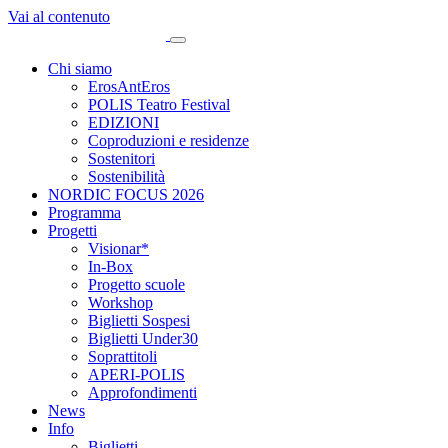
Vai al contenuto
Chi siamo
ErosAntEros
POLIS Teatro Festival
EDIZIONI
Coproduzioni e residenze
Sostenitori
Sostenibilità
NORDIC FOCUS 2026
Programma
Progetti
Visionar*
In-Box
Progetto scuole
Workshop
Biglietti Sospesi
Biglietti Under30
Soprattitoli
APERI-POLIS
Approfondimenti
News
Info
Biglietti