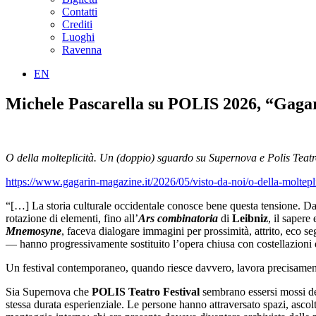
Contatti
Crediti
Luoghi
Ravenna
EN
Michele Pascarella su POLIS 2026, “Gagar
O della molteplicità. Un (doppio) sguardo su Supernova e Polis Teatr
https://www.gagarin-magazine.it/2026/05/visto-da-noi/o-della-moltepli
“[…] La storia culturale occidentale conosce bene questa tensione. D
rotazione di elementi, fino all’
Ars combinatoria
di
Leibniz
, il sapere
Mnemosyne
, faceva dialogare immagini per prossimità, attrito, eco 
— hanno progressivamente sostituito l’opera chiusa con costellazioni 
Un festival contemporaneo, quando riesce davvero, lavora precisamente
Sia Supernova che
POLIS Teatro Festival
sembrano essersi mossi den
stessa durata esperienziale. Le persone hanno attraversato spazi, ascolt