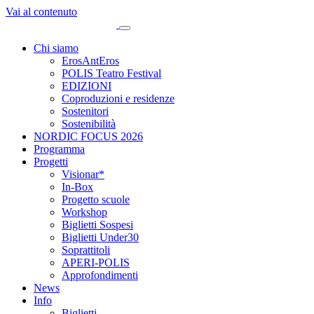
Vai al contenuto
Chi siamo
ErosAntEros
POLIS Teatro Festival
EDIZIONI
Coproduzioni e residenze
Sostenitori
Sostenibilità
NORDIC FOCUS 2026
Programma
Progetti
Visionar*
In-Box
Progetto scuole
Workshop
Biglietti Sospesi
Biglietti Under30
Soprattitoli
APERI-POLIS
Approfondimenti
News
Info
Biglietti