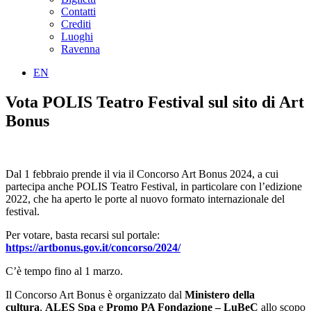
Contatti
Crediti
Luoghi
Ravenna
EN
Vota POLIS Teatro Festival sul sito di Art
Bonus
Dal 1 febbraio prende il via il Concorso Art Bonus 2024, a cui
partecipa anche POLIS Teatro Festival, in particolare con l’edizione
2022, che ha aperto le porte al nuovo formato internazionale del
festival.
Per votare, basta recarsi sul portale:
https://artbonus.gov.it/concorso/2024/
C’è tempo fino al 1 marzo.
Il Concorso Art Bonus
è organizzato dal
Ministero della
cultura
,
ALES Spa
e
Promo PA Fondazione – LuBeC
allo scopo