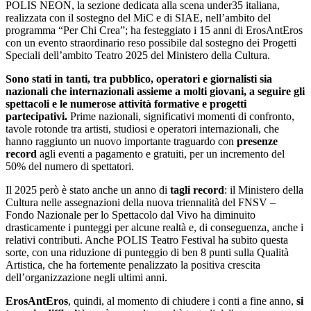
POLIS NEON, la sezione dedicata alla scena under35 italiana,
realizzata con il sostegno del MiC e di SIAE, nell’ambito del
programma “Per Chi Crea”; ha festeggiato i 15 anni di ErosAntEros
con un evento straordinario reso possibile dal sostegno dei Progetti
Speciali dell’ambito Teatro 2025 del Ministero della Cultura.
Sono stati in tanti, tra pubblico, operatori e giornalisti sia
nazionali che internazionali assieme a mo
lti giovani, a seguire gli
spettacoli e le numerose
attività formative e progetti
partecipativi.
Prime nazionali, significativi momenti di confronto,
tavole rotonde tra artisti, studiosi e operatori internazionali, che
hanno raggiunto un nuovo importante traguardo con
presenze
record
agli eventi a pagamento e gratuiti, per un incremento del
50% del numero di spettatori.
Il 2025 però è stato anche un anno di
tagli record
: il Ministero della
Cultura nelle assegnazioni della nuova triennalità del FNSV –
Fondo Nazionale per lo Spettacolo dal Vivo ha diminuito
drasticamente i punteggi per alcune realtà e, di conseguenza, anche i
relativi contributi. Anche POLIS Teatro Festival ha subito questa
sorte, con una riduzione di punteggio di ben 8 punti sulla Qualità
Artistica, che ha fortemente penalizzato la positiva crescita
dell’organizzazione negli ultimi anni.
ErosAntEros
, quindi, al momento di chiudere i conti a fine anno,
si