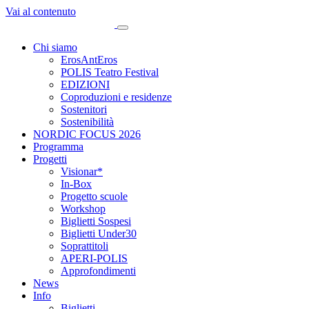
Vai al contenuto
Chi siamo
ErosAntEros
POLIS Teatro Festival
EDIZIONI
Coproduzioni e residenze
Sostenitori
Sostenibilità
NORDIC FOCUS 2026
Programma
Progetti
Visionar*
In-Box
Progetto scuole
Workshop
Biglietti Sospesi
Biglietti Under30
Soprattitoli
APERI-POLIS
Approfondimenti
News
Info
Biglietti