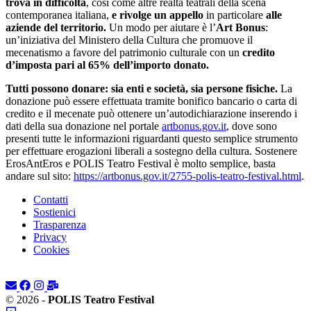
trova in difficoltà
, così come altre realtà teatrali della scena
contemporanea italiana,
e rivolge un appello
in particolare
alle
aziende del territorio.
Un modo per aiutare è l’
Art Bonus
:
un’iniziativa del Ministero della Cultura che promuove il
mecenatismo a favore del patrimonio culturale con un
credito
d’imposta pari al 65% dell’importo donato.
Tutti possono donare: sia enti e società, sia persone fisiche.
La
donazione può essere effettuata tramite bonifico bancario o carta di
credito e il mecenate può ottenere un’autodichiarazione inserendo i
dati della sua donazione nel portale
artbonus.gov.it
, dove sono
presenti tutte le informazioni riguardanti questo semplice strumento
per effettuare erogazioni liberali a sostegno della cultura. Sostenere
ErosAntEros e POLIS Teatro Festival è molto semplice, basta
andare sul sito:
https://artbonus.gov.it/2755-polis-teatro-festival.html
.
Contatti
Sostienici
Trasparenza
Privacy
Cookies
© 2026 -
POLIS Teatro Festival