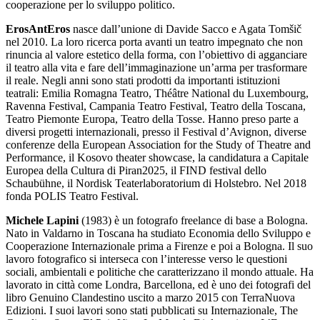
cooperazione per lo sviluppo politico.
ErosAntEros
nasce dall’unione di Davide Sacco e Agata Tomšič
nel 2010. La loro ricerca porta avanti un teatro impegnato che non
rinuncia al valore estetico della forma, con l’obiettivo di agganciare
il teatro alla vita e fare dell’immaginazione un’arma per trasformare
il reale. Negli anni sono stati prodotti da importanti istituzioni
teatrali: Emilia Romagna Teatro, Théâtre National du Luxembourg,
Ravenna Festival, Campania Teatro Festival, Teatro della Toscana,
Teatro Piemonte Europa, Teatro della Tosse. Hanno preso parte a
diversi progetti internazionali, presso il Festival d’Avignon, diverse
conferenze della European Association for the Study of Theatre and
Performance, il Kosovo theater showcase, la candidatura a Capitale
Europea della Cultura di Piran2025, il FIND festival dello
Schaubühne, il Nordisk Teaterlaboratorium di Holstebro. Nel 2018
fonda POLIS Teatro Festival.
Michele Lapini
(1983) è un fotografo freelance di base a Bologna.
Nato in Valdarno in Toscana ha studiato Economia dello Sviluppo e
Cooperazione Internazionale prima a Firenze e poi a Bologna. Il suo
lavoro fotografico si interseca con l’interesse verso le questioni
sociali, ambientali e politiche che caratterizzano il mondo attuale. Ha
lavorato in città come Londra, Barcellona, ed è uno dei fotografi del
libro Genuino Clandestino uscito a marzo 2015 con TerraNuova
Edizioni. I suoi lavori sono stati pubblicati su Internazionale, The