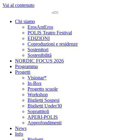
Vai al contenuto
Chi siamo
ErosAntEros
POLIS Teatro Festival
EDIZIONI
Coproduzioni e residenze
Sostenitori
Sostenibilità
NORDIC FOCUS 2026
Programma
Progetti
Visionar*
In-Box
Progetto scuole
Workshop
Biglietti Sospesi
Biglietti Under30
Soprattitoli
APERI-POLIS
Approfondimenti
News
Info
Biglietti