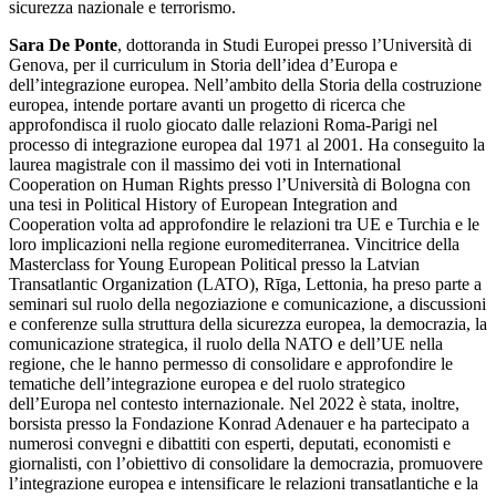
sicurezza nazionale e terrorismo.
Sara De Ponte
, dottoranda in Studi Europei presso l’Università di
Genova, per il curriculum in Storia dell’idea d’Europa e
dell’integrazione europea. Nell’ambito della Storia della costruzione
europea, intende portare avanti un progetto di ricerca che
approfondisca il ruolo giocato dalle relazioni Roma-Parigi nel
processo di integrazione europea dal 1971 al 2001. Ha conseguito la
laurea magistrale con il massimo dei voti in International
Cooperation on Human Rights presso l’Università di Bologna con
una tesi in Political History of European Integration and
Cooperation volta ad approfondire le relazioni tra UE e Turchia e le
loro implicazioni nella regione euromediterranea. Vincitrice della
Masterclass for Young European Political presso la Latvian
Transatlantic Organization (LATO), Rīga, Lettonia, ha preso parte a
seminari sul ruolo della negoziazione e comunicazione, a discussioni
e conferenze sulla struttura della sicurezza europea, la democrazia, la
comunicazione strategica, il ruolo della NATO e dell’UE nella
regione, che le hanno permesso di consolidare e approfondire le
tematiche dell’integrazione europea e del ruolo strategico
dell’Europa nel contesto internazionale. Nel 2022 è stata, inoltre,
borsista presso la Fondazione Konrad Adenauer e ha partecipato a
numerosi convegni e dibattiti con esperti, deputati, economisti e
giornalisti, con l’obiettivo di consolidare la democrazia, promuovere
l’integrazione europea e intensificare le relazioni transatlantiche e la