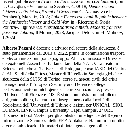
recenti pubblicazioni
Francia e Italia così vicine, così lontane
(con
D. Caviglia), «Ventunesimo Secolo», 42/2018;
Democristiani,
Chiesa e cattolici negli anni di Craxi
(con G. Acquaviva e P.
Pombeni), Marsilio, 2018;
Italian Democracy and Republic between
the Antifascist Victory and Cold War
, in «Ricerche di Storia
Politica», luglio/2022;
Presidenzialismo a metà. Modello francese,
passione italiana
, Il Mulino, 2023; Jacques Delors, in «Il Mulino»,
1-2024.
Alberto Pagani
è docente e advisor nel settore della sicurezza, è
stato parlamentare dal 2013 al 2022, prima in commissione trasporti
e telecomunicazioni, poi capogruppo Pd in commissione Difesa e
delegato nell’Assemblea Parlamentare della NATO. Laureato in
Scienze politiche all’Università di Bologna , corso IASD del Centro
di Alti Studi della Difesa, Master di II livello in Strategia globale e
sicurezza della SUISS di Torino, corso su aspetti civili del crisis
management all’European Security and Defence College,
perfezionamento in Intelligence e sicurezza nazionale, presso
l’Università di Firenze e DIS. È stato amministratore pubblico e
dirigente politico, ha tenuto un insegnamento alla facoltà di
Sociologia dell’Università di Urbino e lezioni per UNICAL, SIOI,
LUMSA, LINK Campus University, Capri Campus, 24ORE
Business School Master, per gli analisti di intelligence del Reparto
Informazioni e Sicurezza delle FF.AA. italiane. Ha inoltre prodotto
diverse pubblicazioni in materia di intelligence, geopolitica,